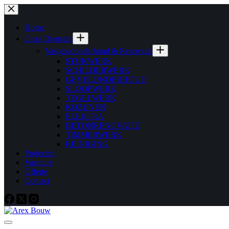
Skip
to
content
Home
Onze Diensten
Vastgoedonderhoud & Renovatie
STUKWERK
SCHİLDERWERK
GEVELONDERHOUD
SLOOPWERK
TEGELWERK
KOZIJNEN
ELEKTRA
BETONRENOVATIE
TIMMERWERK
REINIGING
Projecten
Vacature
Offerte
Contact