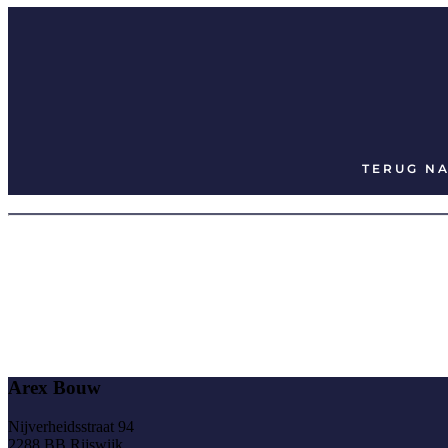
TERUG N
Arex Bouw
Nijverheidsstraat 94
2288 BB Rijswijk