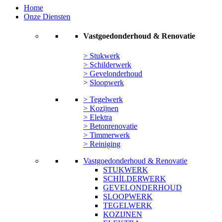
Home
Onze Diensten
Vastgoedonderhoud & Renovatie
> Stukwerk
> Schilderwerk
> Gevelonderhoud
>
Sloopwerk
> Tegelwerk
> Kozijnen
> Elektra
> Betonrenovatie
> Timmerwerk
> Reiniging
Vastgoedonderhoud & Renovatie
STUKWERK
SCHİLDERWERK
GEVELONDERHOUD
SLOOPWERK
TEGELWERK
KOZIJNEN